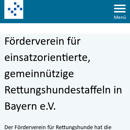
Zur Hauptnavigation springen
Zur Suche springen
Zum Inhalt springen
Zu den Service-Informationen springen
Direkt zu:
Navigation und Service
Menü
Förderverein für
einsatzorientierte,
gemeinnützige
Rettungshundestaffeln in
Bayern e.V.
Der Förderverein für Rettungshunde hat die