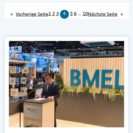
1
2
3
4
5
6
…
10
«
Vorherige Seite
Nächste Seite
»