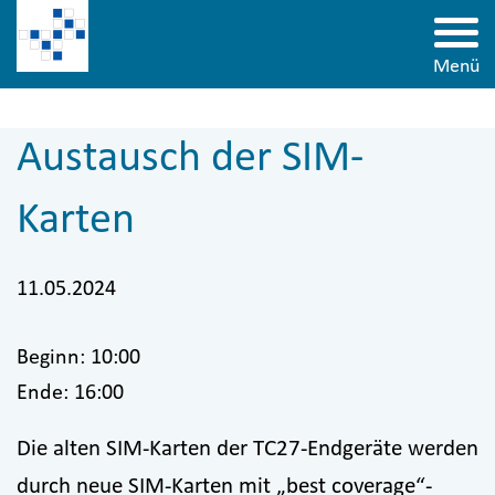
Zur Hauptnavigation springen
Zur Suche springen
Zum Inhalt springen
Zu den Service-Informationen springen
Direkt zu:
Navigation und Service
Menü
Austausch der SIM-
Karten
11.05.2024
Beginn: 10:00
Ende: 16:00
Die alten SIM-Karten der TC27-Endgeräte werden
durch neue SIM-Karten mit „best coverage“-